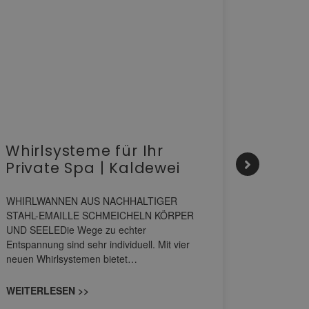
Whirlsysteme für Ihr
Gesta
Private Spa | Kaldewei
alltä
HANS
WHIRLWANNEN AUS NACHHALTIGER
STAHL-EMAILLE SCHMEICHELN KÖRPER
Stil für 
UND SEELEDie Wege zu echter
HANSAGENE
Entspannung sind sehr individuell. Mit vier
von Wascht
neuen Whirlsystemen bietet…
unterschi
konzipiert
WEITERLESEN >>
WEITERL