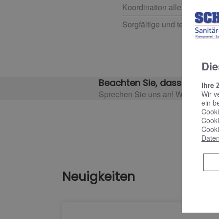
Koordination aller nötigen 
Sorgfältige und termingerec
Die
Beachten Sie, dass es event
Ihre 
Sprechen Sie uns an! Wir informie
Wir v
ein b
Cooki
Cooki
Cooki
Daten
Neuigkeiten