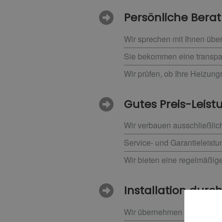
Persönliche Berat
Wir sprechen mit Ihnen übe
Sie bekommen eine transpar
Wir prüfen, ob Ihre Heizung
Gutes Preis-Leist
Wir verbauen ausschließlic
Service- und Garantieleistu
Wir bieten eine regelmäßig
Installation durch
Wir übernehmen die Neuinst