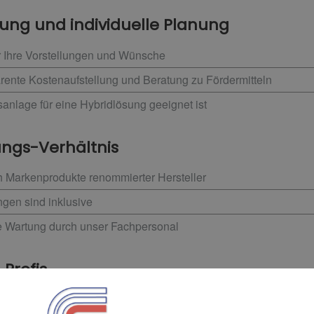
ung und individuelle Planung
r Ihre Vorstellungen und Wünsche
ente Kostenaufstellung und Beratung zu Fördermitteln
sanlage für eine Hybridlösung geeignet ist
ungs-Verhältnis
h Markenprodukte renommierter Hersteller
ngen sind inklusive
e Wartung durch unser Fachpersonal
 Profis
allation oder Integration in vorhandene Heizungssysteme