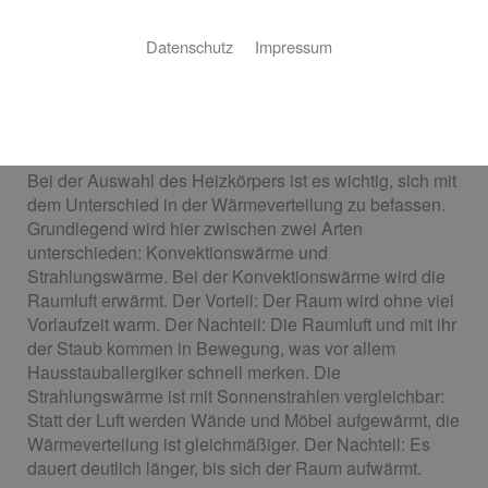
Der ideale Heizkörper für Ihre Ansprüche
Datenschutz
Impressum
Sie planen einen Neubau oder wollen Ihre alten
Heizkörper austauschen? Scheile GmbH ist der perfekte
Ansprechpartner für Ihr Projekt – von der Auswahl des
richtigen Heizkörpers bis zur fertigen Installation!
Bei der Auswahl des Heizkörpers ist es wichtig, sich mit
dem Unterschied in der Wärmeverteilung zu befassen.
Grundlegend wird hier zwischen zwei Arten
unterschieden: Konvektionswärme und
Strahlungswärme. Bei der Konvektionswärme wird die
Raumluft erwärmt. Der Vorteil: Der Raum wird ohne viel
Vorlaufzeit warm. Der Nachteil: Die Raumluft und mit ihr
der Staub kommen in Bewegung, was vor allem
Hausstauballergiker schnell merken. Die
Strahlungswärme ist mit Sonnenstrahlen vergleichbar:
Statt der Luft werden Wände und Möbel aufgewärmt, die
Wärmeverteilung ist gleichmäßiger. Der Nachteil: Es
dauert deutlich länger, bis sich der Raum aufwärmt.