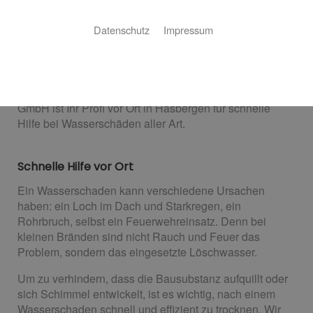
Hasbergen
Datenschutz
Impressum
Egal, wie der Wasserschaden entstanden ist: Eine
schnelle und ordentliche Bautrocknung ist extrem
wichtig, um weitere Schäden am Gebäude und
potenzielle Gesundheitsrisiken zu verhindern. Scheile
GmbH ist Ihr Profi vor Ort in Hasbergen für schnelle
Hilfe bei Wasserschäden aller Art.
Schnelle Hilfe vor Ort
Ein Wasserschaden kann verschiedene Ursachen
haben: ein Loch im Dach und Starkregen, ein
Rohrbruch, selbst ein Feuerwehreinsatz. Denn bei
kleinen Bränden sind nicht Rauch und Feuer das
Problem, sondern das eingesetzte Löschwasser.
Um zu verhindern, dass die Bausubstanz aufquillt oder
sich Schimmel entwickelt, ist es wichtig, nach einem
Wasserschaden schnell und effizient zu trocknen. Wir